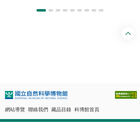
回
頂
端
網站導覽
聯絡我們
藏品目錄
科博館首頁
最佳瀏覽體驗：Chrome、Firefox、Edge、Safari
© 國立自然科學博物館版權所有