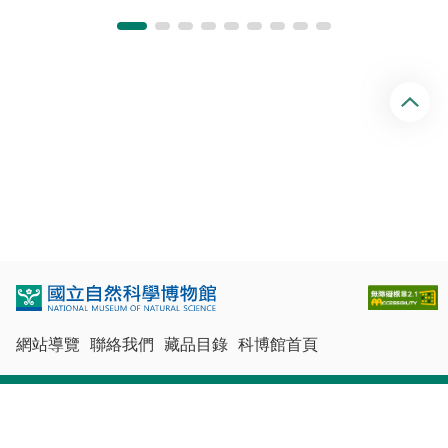
回
頂
端
網站導覽
聯絡我們
藏品目錄
科博館首頁
最佳瀏覽體驗：Chrome、Firefox、Edge、Safari
© 國立自然科學博物館版權所有