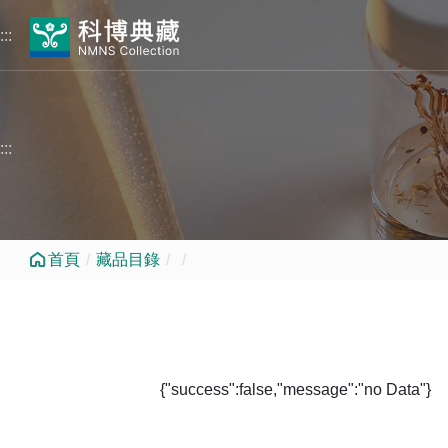
跳到中央內容區塊
:::
:::
首頁
藏品目錄
{"success":false,"message":"no Data"}