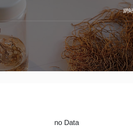
網
no Data