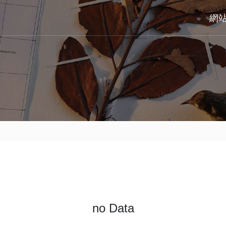
網
no Data