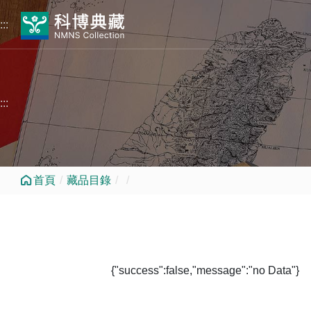
跳到中央內容區塊
:::
:::
首頁
藏品目錄
{"success":false,"message":"no Data"}