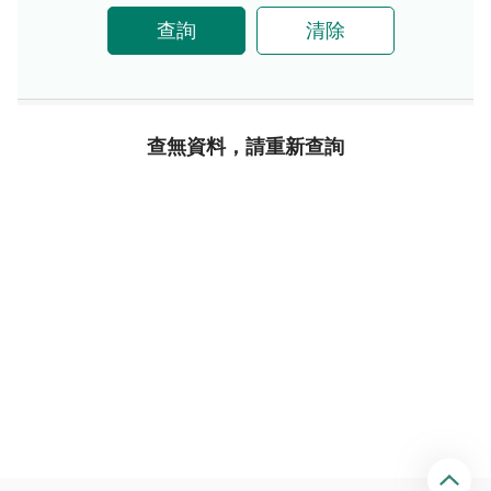
查詢
清除
查無資料，請重新查詢
回
頂
端