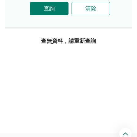
查詢
清除
查無資料，請重新查詢
回
頂
端