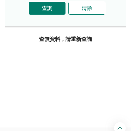
查詢
清除
查無資料，請重新查詢
回
頂
端