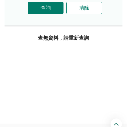
查詢
清除
查無資料，請重新查詢
回
頂
端