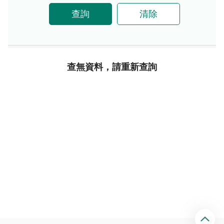
查詢
清除
查無資料，請重新查詢
回
頂
端