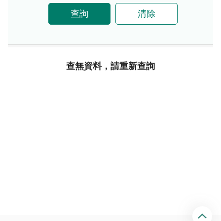
查詢
清除
查無資料，請重新查詢
回
頂
端