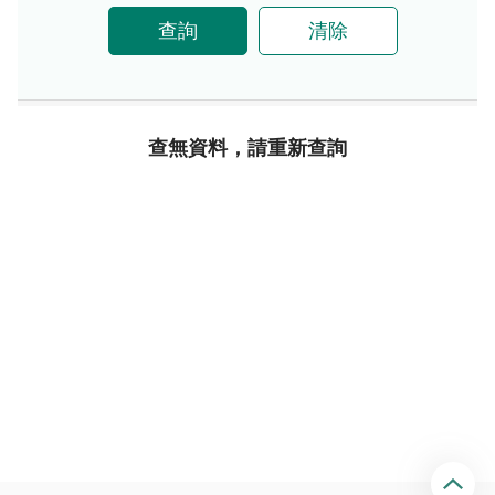
查詢
清除
查無資料，請重新查詢
回
頂
端