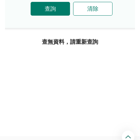
查詢
清除
查無資料，請重新查詢
回
頂
端