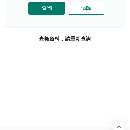
查詢
清除
查無資料，請重新查詢
回
頂
端