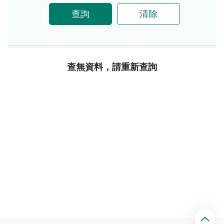
查詢
清除
查無資料，請重新查詢
回
頂
端