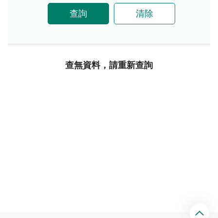
查詢
清除
查無資料，請重新查詢
回
頂
端