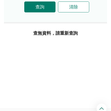
查詢
清除
查無資料，請重新查詢
回
頂
端