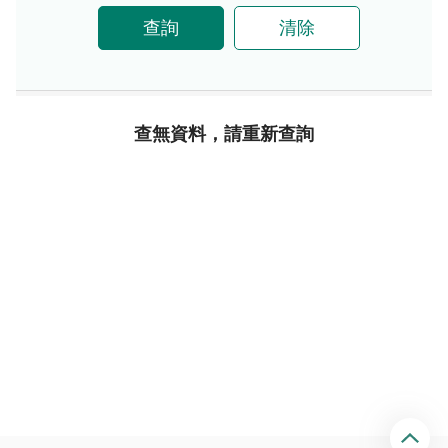
查詢
清除
查無資料，請重新查詢
回
頂
端