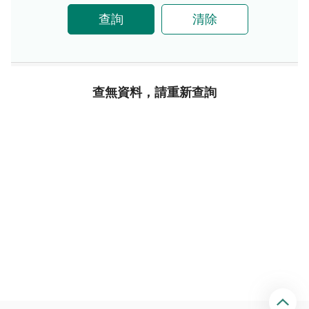
查詢
清除
查無資料，請重新查詢
回
頂
端