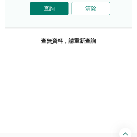
查詢
清除
查無資料，請重新查詢
回
頂
端