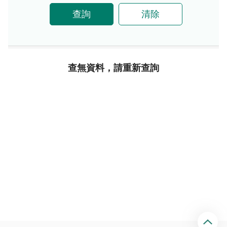
查詢
清除
查無資料，請重新查詢
回
頂
端