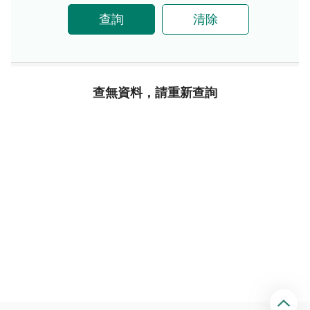
查詢
清除
查無資料，請重新查詢
回
頂
端