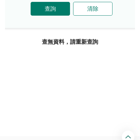
查詢
清除
查無資料，請重新查詢
回
頂
端