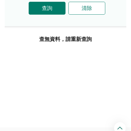
查詢
清除
查無資料，請重新查詢
回
頂
端