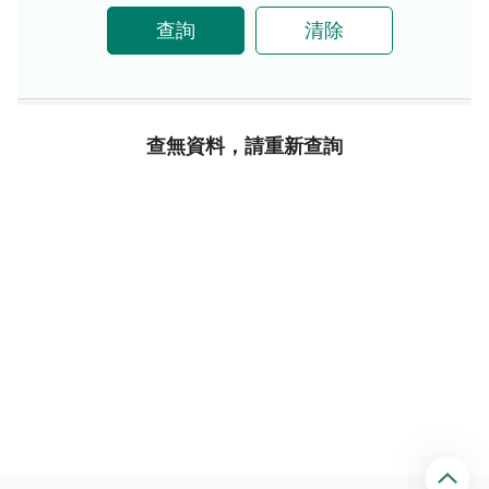
查詢
清除
查無資料，請重新查詢
回
頂
端