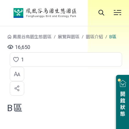
跳到中央內容區塊
全
站
鳳凰谷鳥園生態園區
展覽與園區
園區介紹
B區
搜
16,650
尋
1
點
選
喜
開館狀態
歡
B區