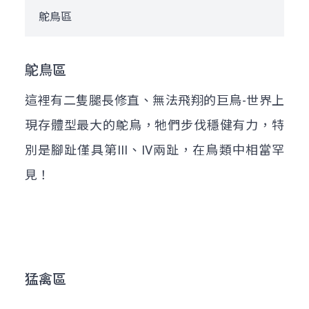
鴕鳥區
鴕鳥區
這裡有二隻腿長修直、無法飛翔的巨鳥-世界上
現存體型最大的鴕鳥，牠們步伐穩健有力，特
別是腳趾僅具第III、IV兩趾，在鳥類中相當罕
見！
猛禽區