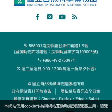
凰
谷
Facebook
Instagram
Youtube
RSS
鳥
訂
園
閱
生
558001南投縣鹿谷鄉仁義路1-9號
(展演動物許可證號：投縣動展業字第109003號)
態
+886-49-2750974
園
週二至週日 9:00-17:00(每週一及除夕休園)
區
© 國立自然科學博物館版權所有
政府網站資料開放宣告
隱私權及資訊安全政策
最佳瀏覽體驗：Chrome、Firefox、Edge、Safari
本網站使用cookie作為與網站互動時識別瀏覽器之用，瀏覽