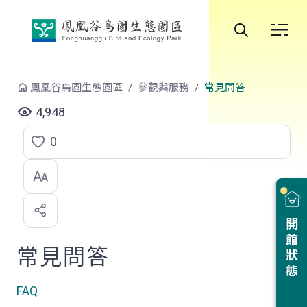
跳到中央內容區塊
全
站
鳳凰谷鳥園生態園區
參觀與服務
常見問答
搜
4,948
尋
0
點
選
喜
開館狀態
歡
常見問答
FAQ