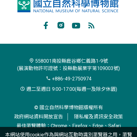
鳳
凰
谷
Facebook
Instagram
Youtube
RSS
鳥
訂
園
閱
生
558001南投縣鹿谷鄉仁義路1-9號
(展演動物許可證號：投縣動展業字第109003號)
態
+886-49-2750974
園
週二至週日 9:00-17:00(每週一及除夕休園)
區
© 國立自然科學博物館版權所有
政府網站資料開放宣告
隱私權及資訊安全政策
最佳瀏覽體驗：Chrome、Firefox、Edge、Safari
本網站使用cookie作為與網站互動時識別瀏覽器之用，瀏覽