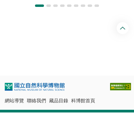
回
頂
端
網站導覽
聯絡我們
藏品目錄
科博館首頁
最佳瀏覽體驗：Chrome、Firefox、Edge、Safari
© 國立自然科學博物館版權所有