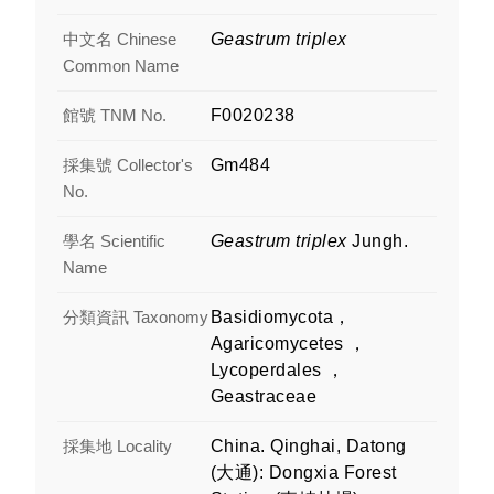
中文名 Chinese
Geastrum triplex
Common Name
館號 TNM No.
F0020238
採集號 Collector's
Gm484
No.
學名 Scientific
Geastrum triplex
Jungh.
Name
分類資訊 Taxonomy
Basidiomycota，
Agaricomycetes ，
Lycoperdales ，
Geastraceae
採集地 Locality
China. Qinghai, Datong
(大通): Dongxia Forest