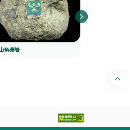
山角礫岩
玻璃質玄武岩
回頂端