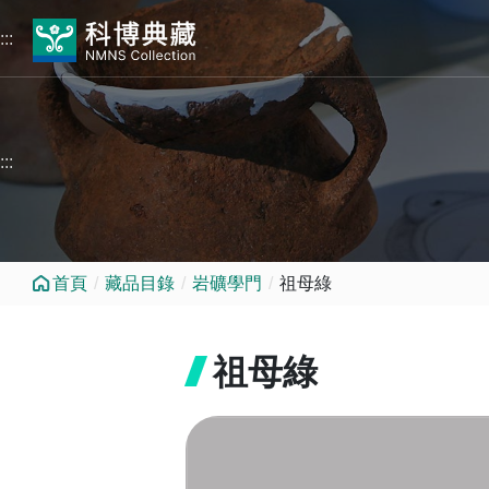
跳到中央內容區塊
:::
:::
首頁
藏品目錄
岩礦學門
祖母綠
祖母綠