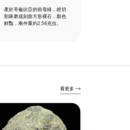
產於哥倫比亞的祖母綠，經切
割琢磨成刻面方形裸石，顏色
鮮豔，兩件重約2.56克拉。
看更多