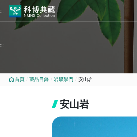
跳到中央內容區塊
:::
:::
首頁
藏品目錄
岩礦學門
安山岩
安山岩