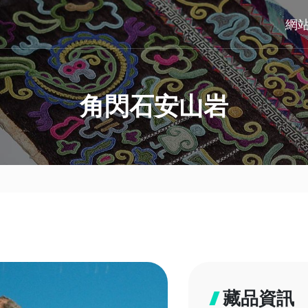
網
角閃石安山岩
藏品資訊