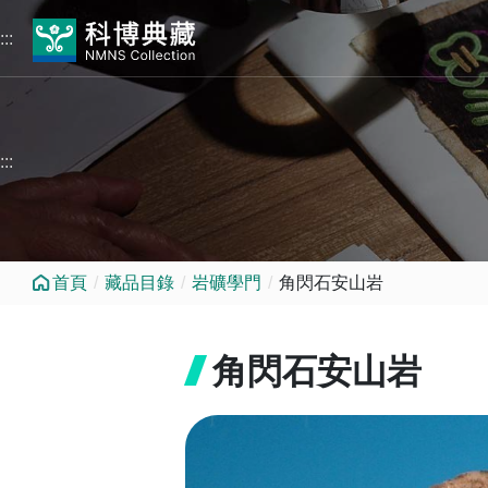
跳到中央內容區塊
:::
:::
首頁
藏品目錄
岩礦學門
角閃石安山岩
角閃石安山岩