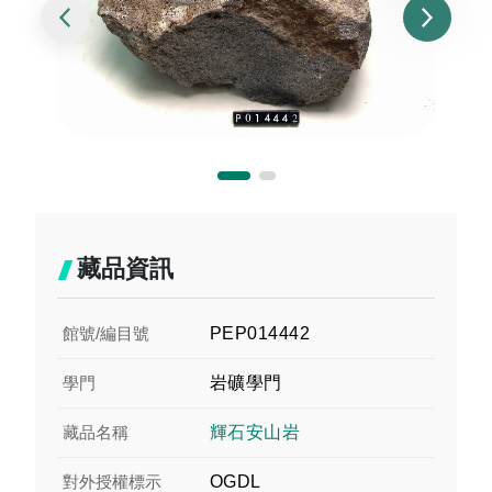
藏品資訊
館號/編目號
PEP014442
學門
岩礦學門
藏品名稱
輝石安山岩
對外授權標示
OGDL