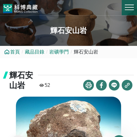
跳到中央內容區塊
輝石安山岩
首頁
藏品目錄
岩礦學門
輝石安山岩
輝石安
山岩
52