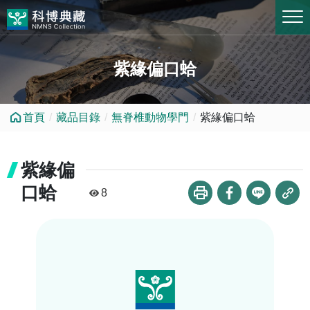
跳到中央內容區塊
紫緣偏口蛤
首頁
藏品目錄
無脊椎動物學門
紫緣偏口蛤
紫緣偏
口蛤
8