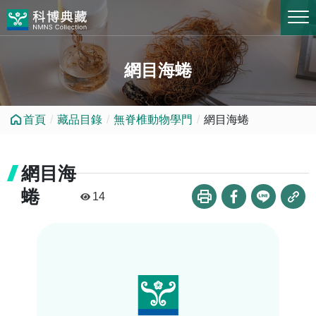
跳到中央內容區塊
網目海蜷
首頁
藏品目錄
無脊椎動物學門
網目海蜷
網目海
蜷
14