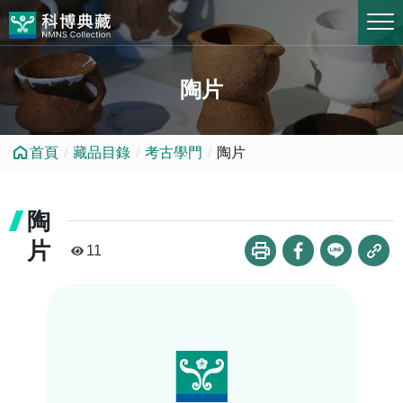
跳到中央內容區塊
陶片
首頁
藏品目錄
考古學門
陶片
陶
片
11