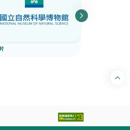
片
陶片
回頂端