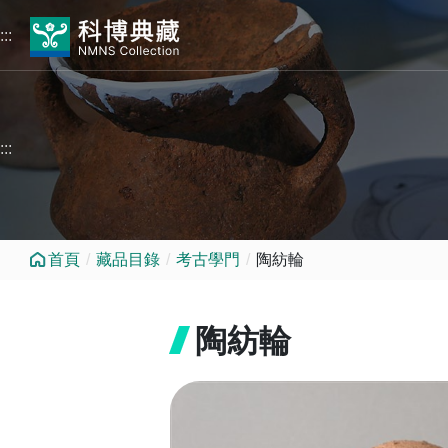
跳到中央內容區塊
:::
:::
首頁
藏品目錄
考古學門
陶紡輪
陶紡輪