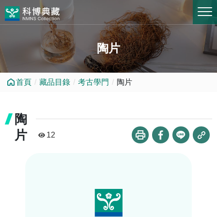
跳到中央內容區塊
陶片
首頁
藏品目錄
考古學門
陶片
陶
片
12