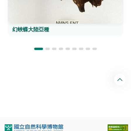
幻蛺蝶大陸亞種
回
頂
端