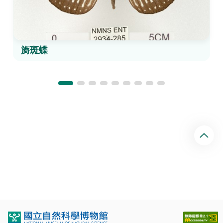
旖斑蝶
回
頂
端