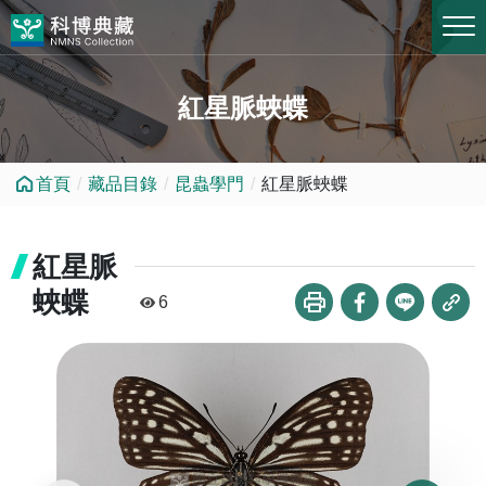
跳到中央內容區塊
紅星脈蛺蝶
首頁
藏品目錄
昆蟲學門
紅星脈蛺蝶
紅星脈
蛺蝶
6