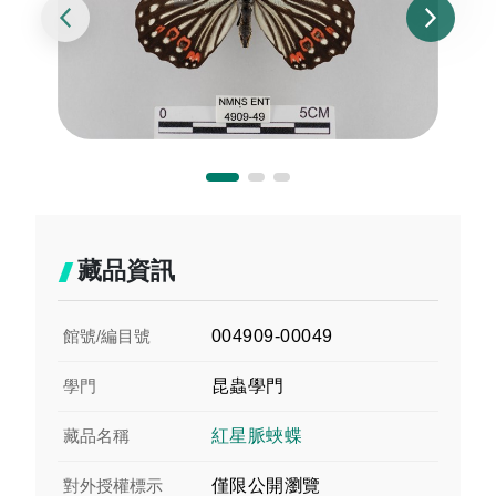
藏品資訊
館號/編目號
004909-00049
學門
昆蟲學門
藏品名稱
紅星脈蛺蝶
對外授權標示
僅限公開瀏覽