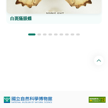
白斑蔭眼蝶
回
頂
端