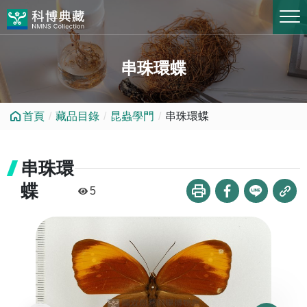
跳到中央內容區塊
串珠環蝶
首頁
藏品目錄
昆蟲學門
串珠環蝶
串珠環
蝶
5