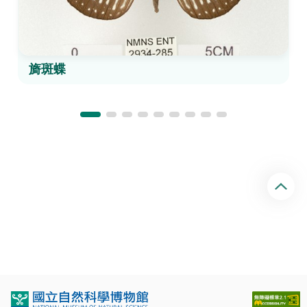
旖斑蝶
回
頂
端