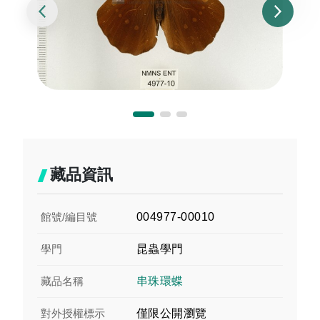
藏品資訊
館號/編目號
004977-00010
學門
昆蟲學門
藏品名稱
串珠環蝶
對外授權標示
僅限公開瀏覽