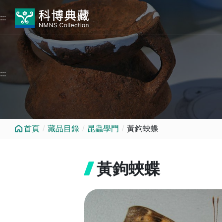
跳到中央內容區塊
:::
:::
首頁
藏品目錄
昆蟲學門
黃鉤蛺蝶
黃鉤蛺蝶