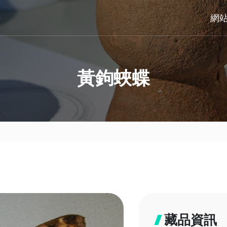
網
黃鉤蛺蝶
藏品資訊