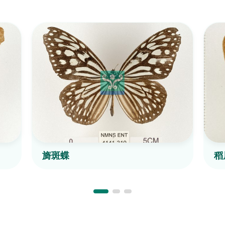
旖斑蝶
稻