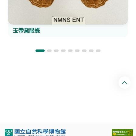
玉帶黛眼蝶
回
頂
端