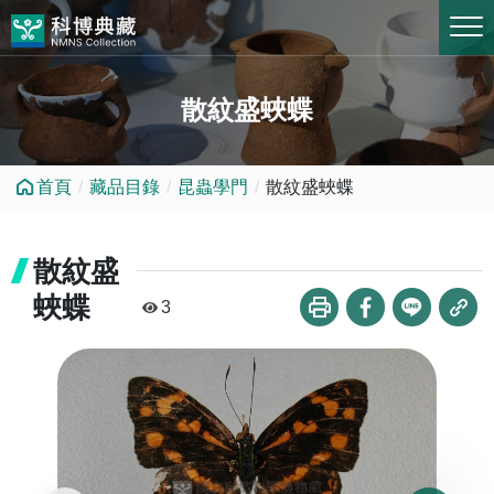
跳到中央內容區塊
散紋盛蛺蝶
首頁
藏品目錄
昆蟲學門
散紋盛蛺蝶
散紋盛
蛺蝶
3