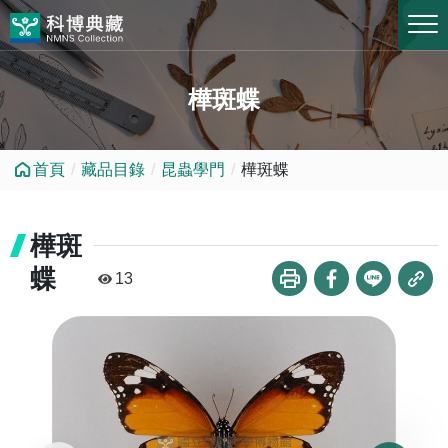
跳到中央內容區塊
樺斑蝶
首頁
藏品目錄
昆蟲學門
樺斑蝶
樺斑
蝶
13