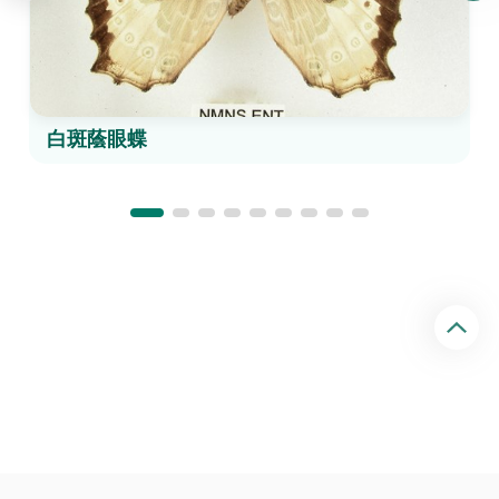
白斑蔭眼蝶
回
頂
端