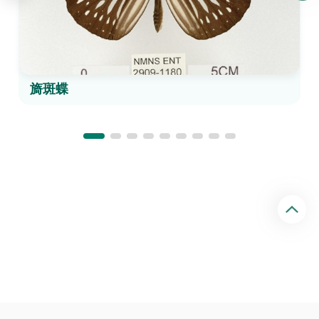
旖斑蝶
回
頂
端