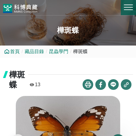
跳到中央內容區塊
樺斑蝶
首頁
藏品目錄
昆蟲學門
樺斑蝶
樺斑
蝶
13