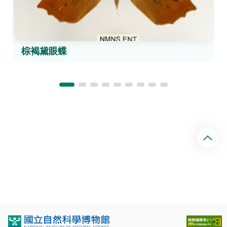
棕褐黛眼蝶
回
頂
端