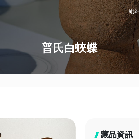
網
普氏白蛺蝶
藏品資訊