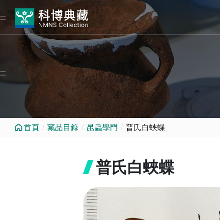
跳到中央內容區塊
:::
:::
首頁
藏品目錄
昆蟲學門
普氏白蛺蝶
普氏白蛺蝶