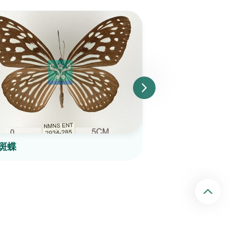
斑蝶
白斑蔭眼蝶
回頂端