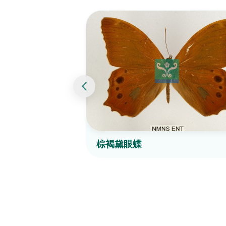
棕褐黛眼蝶