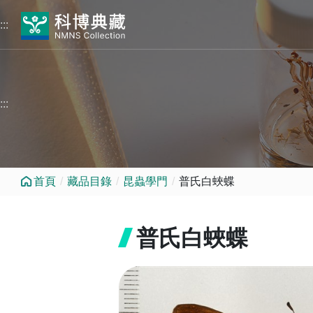
跳到中央內容區塊
:::
:::
首頁
藏品目錄
昆蟲學門
普氏白蛺蝶
普氏白蛺蝶