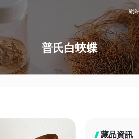
網
普氏白蛺蝶
藏品資訊