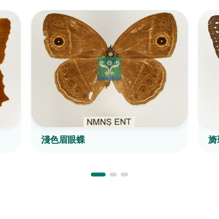
淺色眉眼蝶
旖