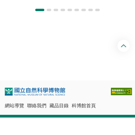
回
頂
端
網站導覽
聯絡我們
藏品目錄
科博館首頁
最佳瀏覽體驗：Chrome、Firefox、Edge、Safari
© 國立自然科學博物館版權所有