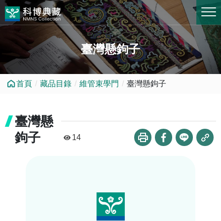
跳到中央內容區塊
臺灣懸鉤子
首頁
藏品目錄
維管束學門
臺灣懸鉤子
臺灣懸
鉤子
14