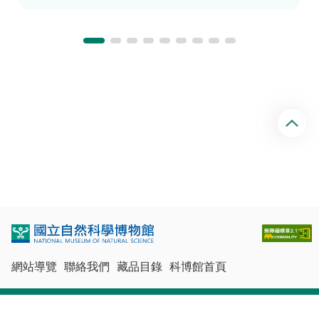
回
頂
端
網站導覽
聯絡我們
藏品目錄
科博館首頁
最佳瀏覽體驗：Chrome、Firefox、Edge、Safari