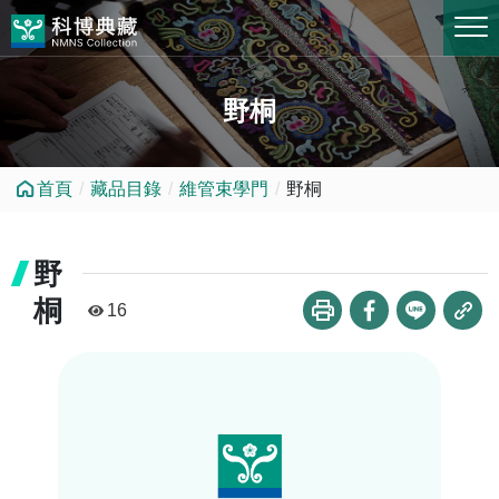
跳到中央內容區塊
野桐
首頁
藏品目錄
維管束學門
野桐
野
桐
16