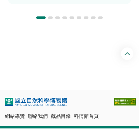
回
頂
端
網站導覽
聯絡我們
藏品目錄
科博館首頁
最佳瀏覽體驗：Chrome、Firefox、Edge、Safari